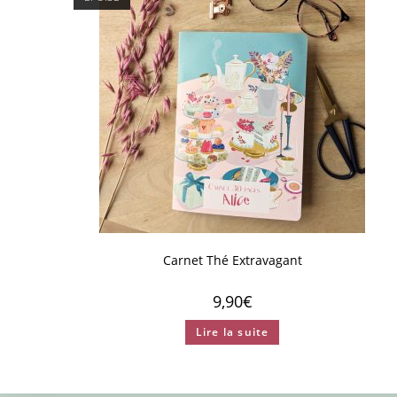
Carnet Thé Extravagant
9,90
€
Lire la suite