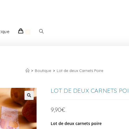
tique
0
LOT DE DEUX CARNETS POIRE
>
Boutique
>
Lot de deux Carnets Poire
LOT DE DEUX CARNETS PO
🔍
9,90
€
Lot de deux carnets poire