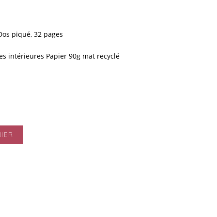
 Dos piqué, 32 pages
es intérieures Papier 90g mat recyclé
IER