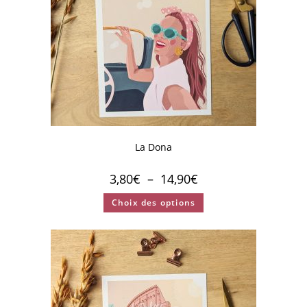
La Dona
3,80
€
–
14,90
€
Choix des options