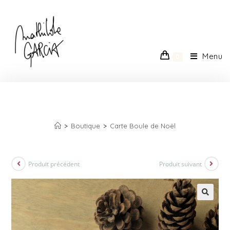
Menu
0
CARTE BOULE DE NOËL
>
Boutique
>
Carte Boule de Noël
Produit précédent
Produit suivant
🔍